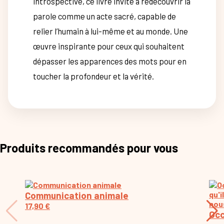
introspective, ce livre invite à redécouvrir la
parole comme un acte sacré, capable de
relier l’humain à lui-même et au monde. Une
œuvre inspirante pour ceux qui souhaitent
dépasser les apparences des mots pour en
toucher la profondeur et la vérité.
Produits recommandés pour vous
Communication animale
17,90
€
Occ