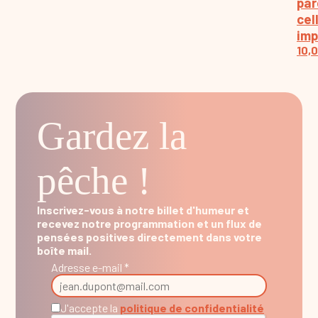
par
cel
im
10,
Gardez la
pêche !
Inscrivez-vous à notre billet d'humeur et
recevez notre programmation et un flux de
pensées positives directement dans votre
boîte mail.
Adresse e-mail *
J'accepte la
politique de confidentialité