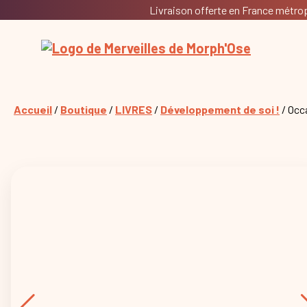
Livraison offerte en France métropo
Accueil
/
Boutique
/
LIVRES
/
Développement de soi !
/ Occ