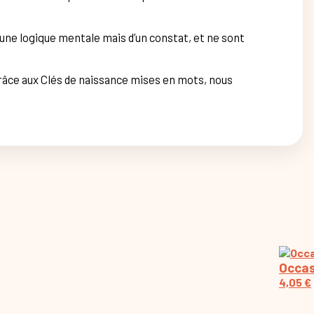
d’une logique mentale mais d’un constat, et ne sont
râce aux Clés de naissance mises en mots, nous
Occas
4,05
€