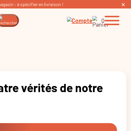
gasin : à spécifier en livraison !
0
tre vérités de notre