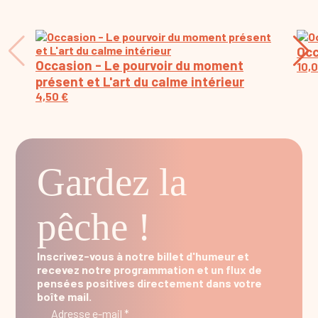
Occ
Occasion - Le pourvoir du moment
10,
présent et L'art du calme intérieur
4,50
€
Gardez la
pêche !
Inscrivez-vous à notre billet d'humeur et
recevez notre programmation et un flux de
pensées positives directement dans votre
boîte mail.
Adresse e-mail *