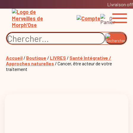
Livraison off
0
Accueil
/
Boutique
/
LIVRES
/
Santé Intégrative /
Approches naturelles
/ Cancer, être acteur de votre
traitement