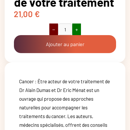
de votre traitement
21,00
€
−
+
quantité
de
Cancer,
Ajouter au panier
être
acteur
de
votre
traitement
Cancer : Être acteur de votre traitement de
Dr Alain Dumas et Dr Eric Ménat est un
ouvrage qui propose des approches
naturelles pour accompagner les
traitements du cancer. Les auteurs,
médecins spécialisés, offrent des conseils