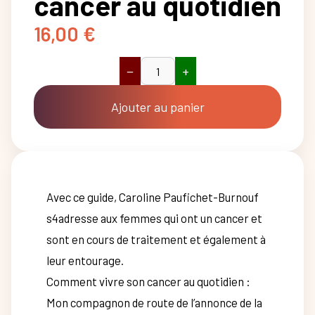
cancer au quotidien
16,00
€
−
+
quantité
de
Comment
Ajouter au panier
vivre
son
cancer
au
quotidien
Avec ce guide, Caroline Paufichet-Burnouf
s4adresse aux femmes qui ont un cancer et
sont en cours de traitement et également à
leur entourage.
Comment vivre son cancer au quotidien :
Mon compagnon de route de l’annonce de la