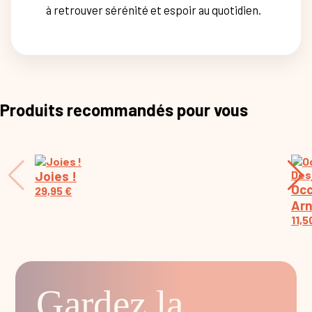
à retrouver sérénité et espoir au quotidien.
Produits recommandés pour vous
Joies !
Occ
29,95
€
Arn
11,
Gardez la