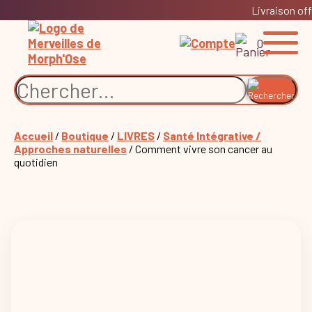
Livraison off
0
Accueil
/
Boutique
/
LIVRES
/
Santé Intégrative /
Approches naturelles
/ Comment vivre son cancer au
quotidien