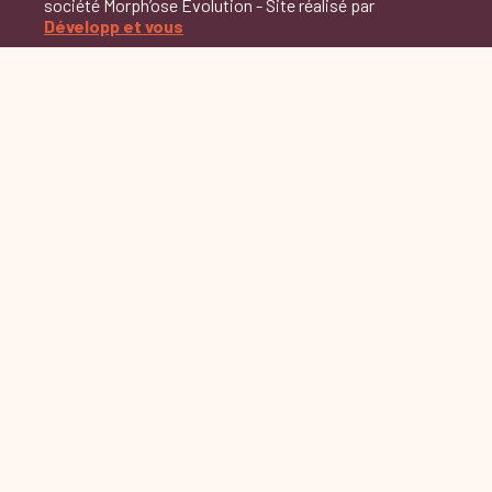
société Morph’ose Evolution - Site réalisé par
Développ et vous