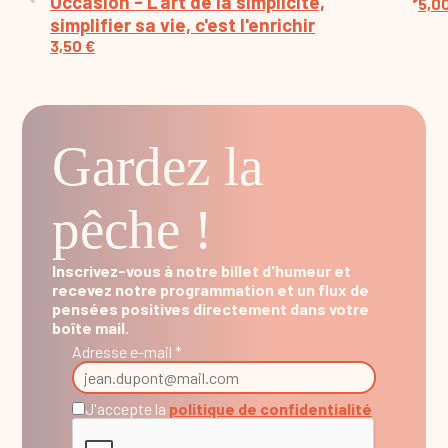
Occasion - L'art de la simplicité,
5,0
simplifier sa vie, c'est l'enrichir
3,50
€
Gardez la
pêche !
Inscrivez-vous à notre billet d'humeur et
recevez notre programmation et un flux de
pensées positives directement dans votre
boîte mail.
Adresse e-mail *
J'accepte la
politique de confidentialité