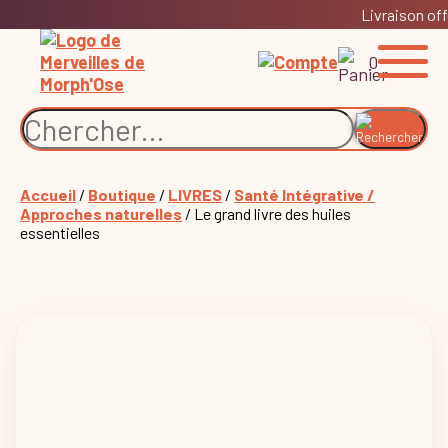
Livraison off
0
Accueil
/
Boutique
/
LIVRES
/
Santé Intégrative /
Approches naturelles
/ Le grand livre des huiles
essentielles