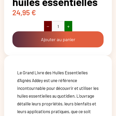
huiles essentielles
24,95
€
−
+
quantité
de
Le
Ajouter au panier
grand
livre
des
huiles
essentielles
Le Grand Livre des Huiles Essentielles
d’Agnès Addey est une référence
incontournable pour découvrir et utiliser les
huiles essentielles au quotidien. L’ouvrage
détaille leurs propriétés, leurs bienfaits et
leurs applications pratiques, que ce soit