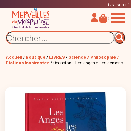
Livraison off
0
Accueil
/
Boutique
/
LIVRES
/
Science / Philosophie /
Fictions Inspirantes
/ Occasion – Les anges et les démons