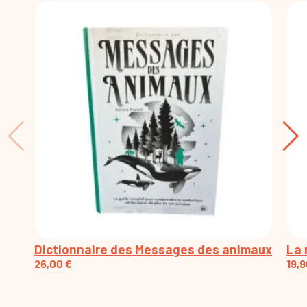
Dictionnaire des Messages des animaux
La 
26,00
€
19,