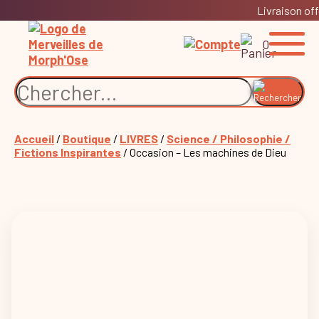
Livraison off
0
Accueil
/
Boutique
/
LIVRES
/
Science / Philosophie /
Fictions Inspirantes
/ Occasion – Les machines de Dieu