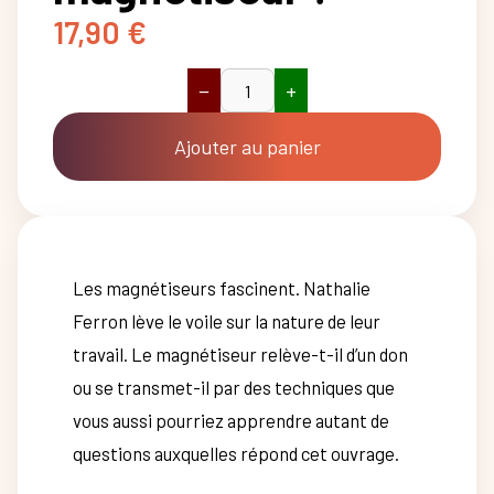
17,90
€
−
+
quantité
de
Et
Ajouter au panier
si
vous
étiez
magnétiseur
?
Les magnétiseurs fascinent. Nathalie
Ferron lève le voile sur la nature de leur
travail. Le magnétiseur relève-t-il d’un don
ou se transmet-il par des techniques que
vous aussi pourriez apprendre autant de
questions auxquelles répond cet ouvrage.