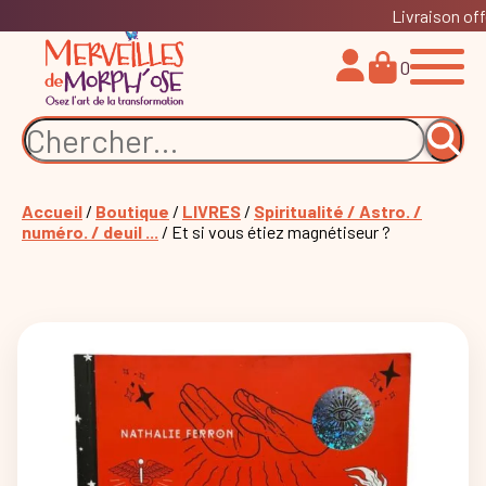
Livraison off
0
Accueil
/
Boutique
/
LIVRES
/
Spiritualité / Astro. /
numéro. / deuil ...
/ Et si vous étiez magnétiseur ?