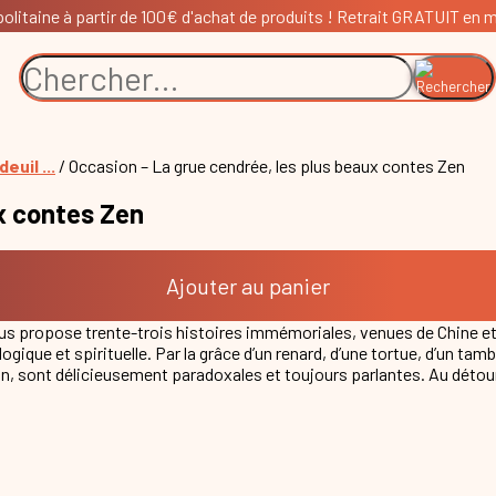
litaine à partir de 100€ d'achat de produits ! Retrait GRATUIT en ma
euil ...
/ Occasion – La grue cendrée, les plus beaux contes Zen
x contes Zen
Ajouter au panier
s propose trente-trois histoires immémoriales, venues de Chine et 
hologique et spirituelle. Par la grâce d’un renard, d’une tortue, d’un ta
çon, sont délicieusement paradoxales et toujours parlantes. Au détour