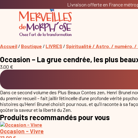
Livraison offerte en France métropo
Accueil
/
Boutique
/
LIVRES
/
Spiritualité / Astro. / numéro. / d
Occasion – La grue cendrée, les plus beau
3,00
€
Dans ce second volume des Plus Beaux Contes zen, Henri Brunel nou
du premier recueil – fait jaillir l’étincelle d’une profonde vérité psyc
histoires qu’Henri Brunel choisit pour nous, et qu’il raconte à sa fa
goûter la saveur et la liberté du Zen.
Produits recommandés pour vous
Occasion - Vivre
12,00
€