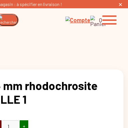
gasin : à spécifier en livraison !
0
4 mm rhodochrosite
ILLE 1
+