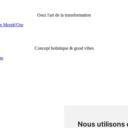
Merveilles de Morph'ose
Osez l'art de la transformation
Morph'ose Evolution
Concept holistique & good vibes
Nous utilisons