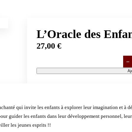
L’Oracle des Enfa
27,00
€
−
quan
de
Aj
L'Or
des
Enfa
magi
chanté qui invite les enfants à explorer leur imagination et à 
t pour guider les enfants dans leur développement personnel, l
ller les jeunes esprits !!