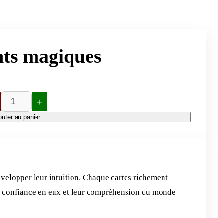
nts magiques
+
tité
outer au panier
acle
nts
ques
développer leur intuition. Chaque cartes richement
eur confiance en eux et leur compréhension du monde