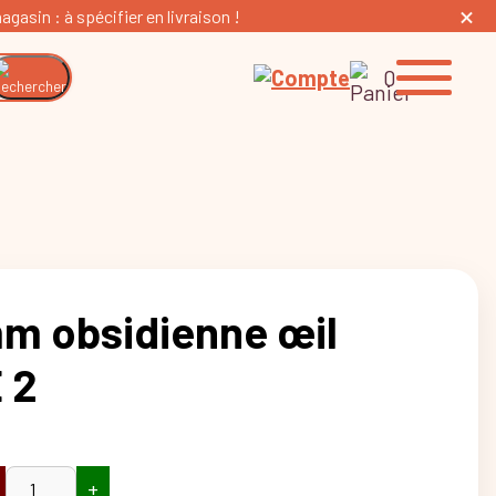
gasin : à spécifier en livraison !
0
mm obsidienne œil
 2
+