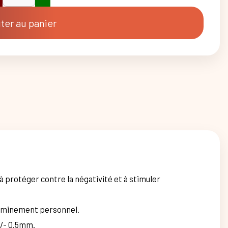
ntité
celet
ter au panier
le
idienne
este
LLE
à protéger contre la négativité et à stimuler
cheminement personnel.
+/- 0.5mm.