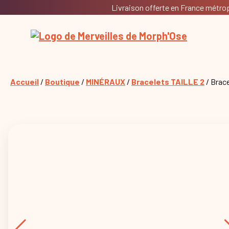
Livraison offerte en France métropo
Accueil
/
Boutique
/
MINÉRAUX
/
Bracelets TAILLE 2
/ Brace