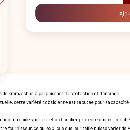
qua
de
Bra
Ajou
bou
8
mm
obs
œil
cél
A
-
TAI
2
s de 8mm, est un bijou puissant de protection et d’ancrage.
uelle, cette variété d’obsidienne est réputée pour sa capacité 
rchent un guide spirituel et un bouclier protecteur dans leur 
re fournisseur, ce qui explique que leur taille puisse varier de 