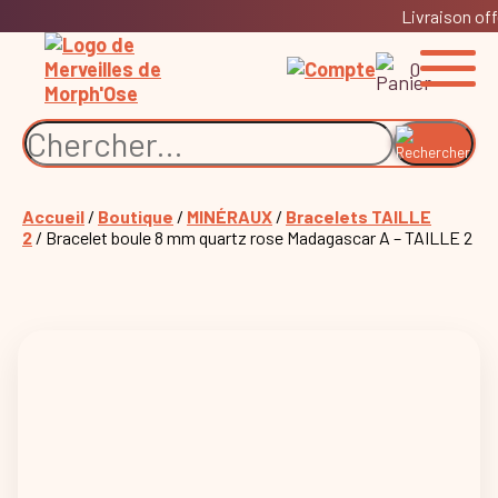
Livraison off
0
Accueil
/
Boutique
/
MINÉRAUX
/
Bracelets TAILLE
2
/ Bracelet boule 8 mm quartz rose Madagascar A – TAILLE 2