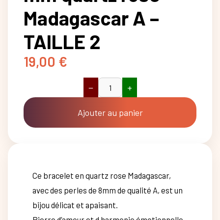
Madagascar A –
TAILLE 2
19,00
€
−
+
quantité
de
Bracelet
Ajouter au panier
boule
8
mm
quartz
rose
Madagascar
Ce bracelet en quartz rose Madagascar,
A
-
avec des perles de 8mm de qualité A, est un
TAILLE
2
bijou délicat et apaisant.
Pierre d’amour et d harmonie émotionnelle,