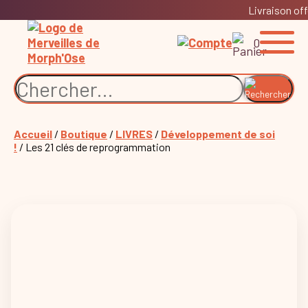
Livraison off
0
Accueil
/
Boutique
/
LIVRES
/
Développement de soi
!
/ Les 21 clés de reprogrammation