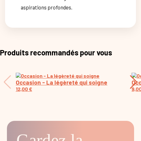
aspirations profondes.
Produits recommandés pour vous
Occasion - La légèreté qui soigne
Occ
12,00
€
9,0
Gardez la