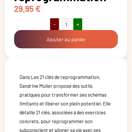
29,95
€
−
+
quantité
de
Les
Ajouter au panier
21
clés
de
reprogrammation
Dans Les 21 clés de reprogrammation,
Sandrine Muller propose des outils
pratiques pour transformer ses schémas
limitants et libérer son plein potentiel. Elle
détaille 21 clés, associées à des exercices
concrets, pour reprogrammer son
subconscient et aligner sa vie avec ses